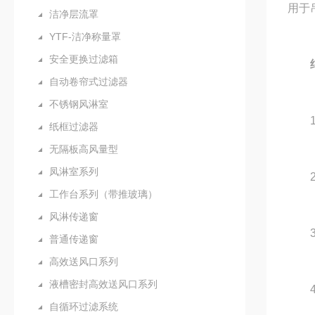
用于
洁净层流罩
YTF-洁净称量罩
安全更换过滤箱
结
自动卷帘式过滤器
不锈钢风淋室
1.
纸框过滤器
无隔板高风量型
凤淋室系列
2.
工作台系列（带推玻璃）
风淋传递窗
3.
普通传递窗
高效送风口系列
液槽密封高效送风口系列
4.
自循环过滤系统