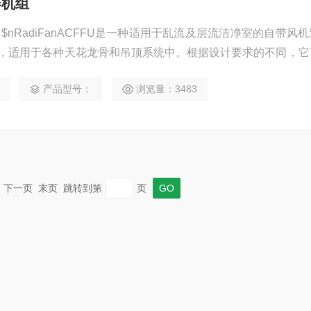
器机组
组$nRadiFanACFFU是一种适用于乱流及层流洁净室的自带风
，适用于各种天花龙骨和吊顶系统中。根据设计要求的不同，它
种龙骨结构中，以达到不同洁净度的洁净要求。
产品型号：
浏览量：3483
一页 下一页 末页 跳转到第
页