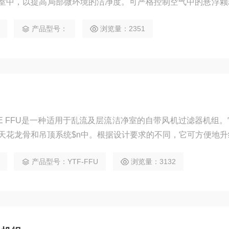
室中，以提高局部微环境的洁净度。可严格控制空气中的悬浮颗
产品型号：
浏览量：2351
Fan ACE FFU是一种适用于乱流及层流洁净室的自带风机过滤器机组
天花龙骨和吊顶系统$n中。根据设计要求的不同，它可方便地升
中，以达到不同洁净度的洁净要求。
产品型号：YTF-FFU
浏览量：3132