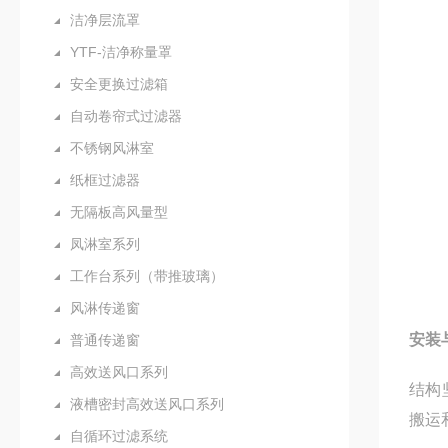
洁净层流罩
YTF-洁净称量罩
安全更换过滤箱
自动卷帘式过滤器
不锈钢风淋室
纸框过滤器
无隔板高风量型
凤淋室系列
工作台系列（带推玻璃）
风淋传递窗
安装
普通传递窗
高效送风口系列
结构
液槽密封高效送风口系列
搬运
自循环过滤系统