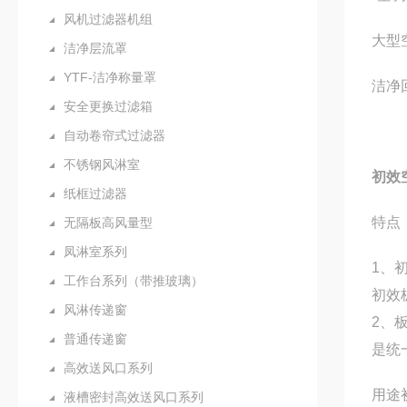
风机过滤器机组
大型
洁净层流罩
YTF-洁净称量罩
洁净
安全更换过滤箱
自动卷帘式过滤器
不锈钢风淋室
初效
纸框过滤器
特点
无隔板高风量型
凤淋室系列
1、
工作台系列（带推玻璃）
初效
风淋传递窗
2、
普通传递窗
是统
高效送风口系列
用途
液槽密封高效送风口系列