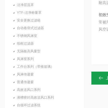
耐高
洁净层流罩
YTF-洁净称量罩
初效
安全更换过滤箱
常被
自动卷帘式过滤器
风
不锈钢风淋室
纸框过滤器
无隔板高风量型
凤淋室系列
工作台系列（带推玻璃）
风淋传递窗
普通传递窗
高效送风口系列
液槽密封高效送风口系列
自循环过滤系统