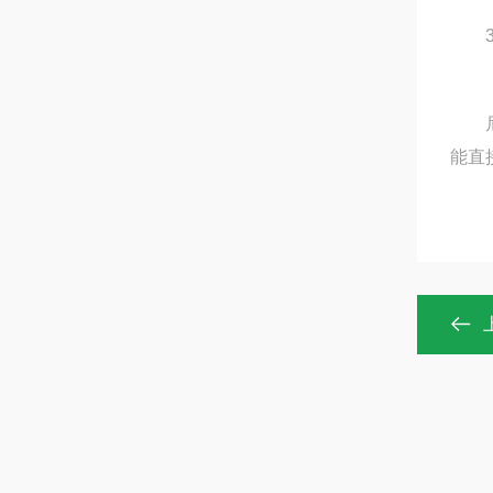
3、
尼龙
能直