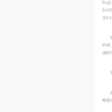
Pa
5×
为2.
储叶
纤维
滤的
2
外层
精度