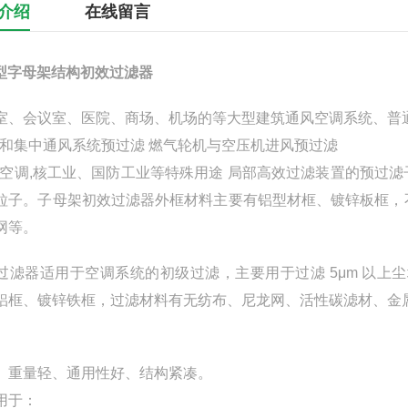
介绍
在线留言
F型字母架结构初效过滤器
室、会议室、医院、商场、机场的等大型建筑通风空调系统、普
调和集中通风系统预过滤 燃气轮机与空压机进风预过滤
*空调,核工业、国防工业等特殊用途 局部高效过滤装置的预过
粒子。子母架初效过滤器外框材料主要有铝型材框、镀锌板框，
网等。
过滤器适用于空调系统的初级过滤，主要用于过滤 5μm 以
铝框、镀锌铁框，过滤材料有无纺布、尼龙网、活性碳滤材、金
、重量轻、通用性好、结构紧凑。
用于：