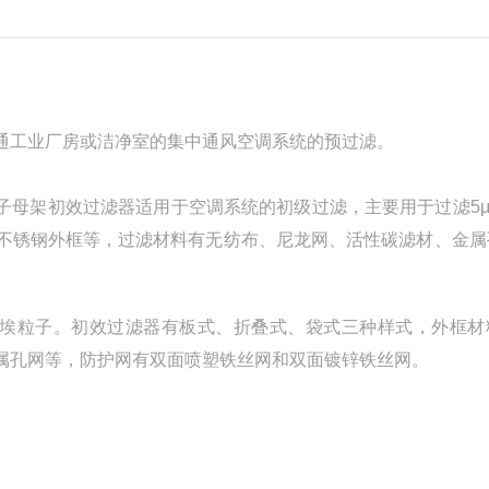
通工业厂房或洁净室的集中通风空调系统的预过滤。
滤子母架初效过滤器适用于空调系统的初级过滤，主要用于过滤5
不锈钢外框等，过滤材料有无纺布、尼龙网、活性碳滤材、金属
上尘埃粒子。初效过滤器有板式、折叠式、袋式三种样式，外框材
属孔网等，防护网有双面喷塑铁丝网和双面镀锌铁丝网。