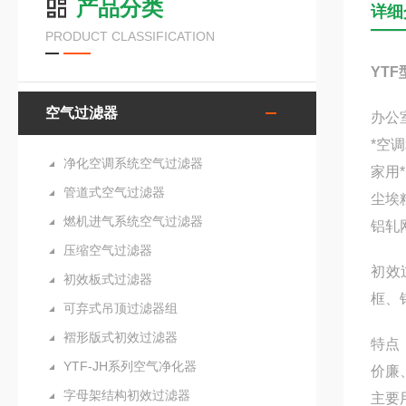
产品分类
详细
PRODUCT CLASSIFICATION
YT
空气过滤器
办公
*空
净化空调系统空气过滤器
家用
管道式空气过滤器
尘埃
燃机进气系统空气过滤器
铝轧
压缩空气过滤器
初效
初效板式过滤器
框、
可弃式吊顶过滤器组
褶形版式初效过滤器
特点
YTF-JH系列空气净化器
价廉
字母架结构初效过滤器
主要