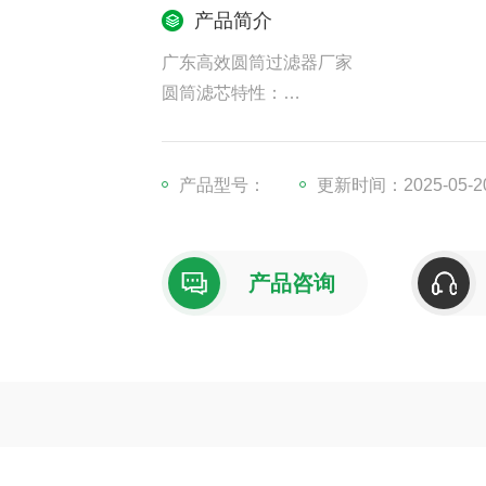
产品简介
广东高效圆筒过滤器厂家
圆筒滤芯特性：
1 、更大过滤面积，可以容纳更多过滤材
2、滤网便于密封，空间利于内部空气流
3、360度进出风，过滤更均匀，过滤效率
产品型号：
更新时间：2025-05-2
4.滤网两端一般采用ABS工程塑料或者
产品咨询