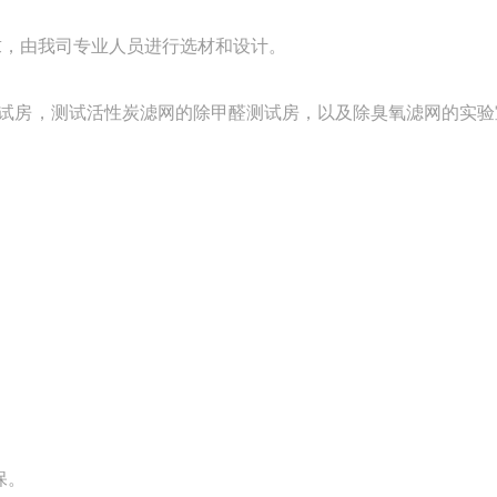
求，由我司专业人员进行选材和设计。
R测试房，测试活性炭滤网的除甲醛测试房，以及除臭氧滤网的实
保。