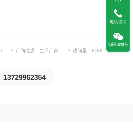
电话咨询
料。
通，提高风机利用效率。
扫码加微信
更高。
0
厂商性质：生产厂家
访问量：6169
金属材料，更结实耐用美观环保。
13729962354