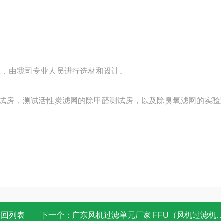
求，由我司专业人员进行选材和设计。
R测试房，测试活性炭滤网的除甲醛测试房，以及除臭氧滤网的实
返回列表
下一个：
广东风机过滤单元厂家 FFU（风机过滤机组）