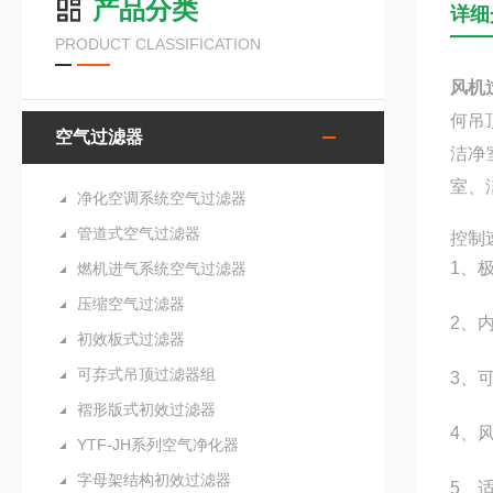
产品分类
详细
PRODUCT CLASSIFICATION
风机
何吊
空气过滤器
洁净
室、
净化空调系统空气过滤器
管道式空气过滤器
控制
1、
燃机进气系统空气过滤器
压缩空气过滤器
2、
初效板式过滤器
可弃式吊顶过滤器组
3、可
褶形版式初效过滤器
4、
YTF-JH系列空气净化器
字母架结构初效过滤器
5、适