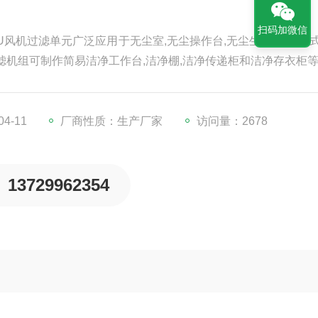
扫码加微信
U风机过滤单元广泛应用于无尘室,无尘操作台,无尘生产线,组装
过滤机组可制作简易洁净工作台,洁净棚,洁净传递柜和洁净存衣柜
4-11
厂商性质：生产厂家
访问量：2678
13729962354