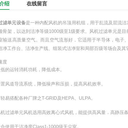
介绍
在线留言
过滤单元设备
是一种内配风机的吊顶用机组，用于乱流及层流洁
顶骨架，以达到洁净等级1000级至1级要求。风机过滤单元是
室输送高质量空气。而且空气流形好，它适用于半导体，电子
洁净工作台、洁净生产线、组装式洁净室和局部百级等场合及其
速度
极低的运转消耗功耗，降低成本。
内置风道导流系统，降低噪声和压损，提高风机效率。
轻易搭配各种厂牌之T-GRID及HEPA、ULPA。
风机过滤单元风机选用高效离心式风机，能提供高风量．高静压
合使用于洁净度Class1-1000级无尘室。